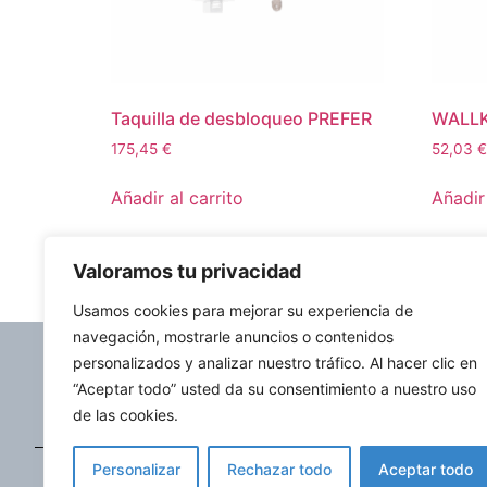
Taquilla de desbloqueo PREFER
WALLK
175,45
€
52,03
€
Añadir al carrito
Añadir 
Valoramos tu privacidad
Usamos cookies para mejorar su experiencia de
navegación, mostrarle anuncios o contenidos
personalizados y analizar nuestro tráfico. Al hacer clic en
Política de envío
Po
“Aceptar todo” usted da su consentimiento a nuestro uso
de las cookies.
Poligono industrial zubipunta sector
Personalizar
Rechazar todo
Aceptar todo