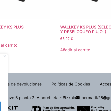
EY KS PLUS
WALLKEY KS PLUS (SELE
Y DESBLOQUEO PUJOL)
68,97
€
al carrito
Añadir al carrito
lítica de devoluciones
Políticas de Cookies
Acces
 2, nave 6 planta 2, Amorebieta - Bizkaia
permatik25@gm