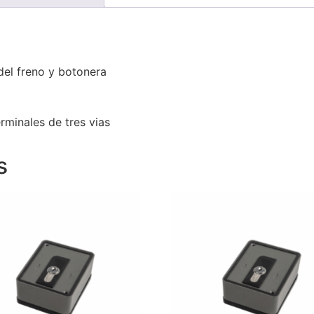
del freno y botonera
minales de tres vi­as
s