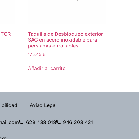
CTOR
Taquilla de Desbloqueo exterior
SAG en acero inoxidable para
persianas enrollables
175,45
€
Añadir al carrito
ibilidad
Aviso Legal
ail.com
629 438 018
946 203 421