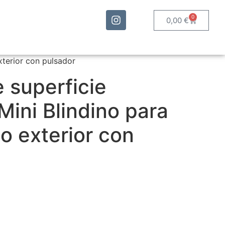
0
0,00
€
xterior con pulsador
 superficie
Mini Blindino para
o exterior con