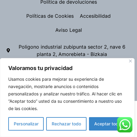
Política de devoluciones
Políticas de Cookies
Accesibilidad
Aviso Legal
Poligono industrial zubipunta sector 2, nave 6
planta 2, Amorebieta - Bizkaia
permatik25@gmail.com
629 438 018
Valoramos tu privacidad
946 203 421
Usamos cookies para mejorar su experiencia de
navegación, mostrarle anuncios o contenidos
Diseño web realizado por RK Informatika
personalizados y analizar nuestro tráfico. Al hacer clic en
“Aceptar todo” usted da su consentimiento a nuestro uso
de las cookies.
Personalizar
Rechazar todo
Aceptar todo